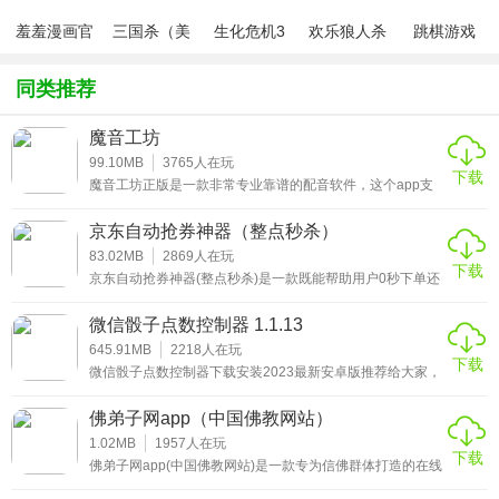
阅读全文或是离线下载;
羞羞漫画官
三国杀（美
生化危机3
欢乐狼人杀
跳棋游戏
方版v1.0.1
化包绅士奶
绅士mod
游戏
4、可以自动记忆当前经文阅读进度，可以修改字号大小，亮
杀版）
同类推荐
度以及颜色背景等参数。
魔音工坊
总结点评
99.10MB
3765
人在玩
下载
这是一款既可以当做佛经播放器也可以作为文库使用的平
魔音工坊正版是一款非常专业靠谱的配音软件，这个app支
持多种多样炫酷无比的音效，一键按下即可快速实现让语音
台。它几乎囊括了全球所有的经文资源，新手阅读也不怕不
变成不一样的声音，无论是聊天，还是配音，都变得更加轻
京东自动抢券神器（整点秒杀）
松。平台为你整合了各种各样的语音包资源，在线轻松配
明白，有大师为您做深度讲解，方便理解。有需要的朋友欢
音，再多的文字都能转成音频，使用起来更方便。
83.02MB
2869
人在玩
下载
迎来佛弟子视频播放器手机版下载!
京东自动抢券神器(整点秒杀)是一款既能帮助用户0秒下单还
可以抢大额优惠券的工具。想要在千万淘客中抢到仅有的几
张消费券，可以说是十分困难的。但是这款应用可以很好的
微信骰子点数控制器 1.1.13
帮助用户解决这个问题，有兴趣的朋友欢迎来绿色软件下载
站体验京东自动整点抢券神器app到底有多好用吧!
645.91MB
2218
人在玩
下载
微信骰子点数控制器下载安装2023最新安卓版推荐给大家，
《骰子作弊插件》是一款小巧的微信qq随机游戏外挂，通过
这款摇骰子作弊插件用户们可在猜拳和骰子中按照设定得出
佛弟子网app（中国佛教网站）
结果，自己控制骰子点数和猜拳的手势等。感兴趣的用户，
千万不要错过。
1.02MB
1957
人在玩
下载
佛弟子网app(中国佛教网站)是一款专为信佛群体打造的在线
学习平台。收录了各个庙堂高僧的讲经视频和语音，帮助用