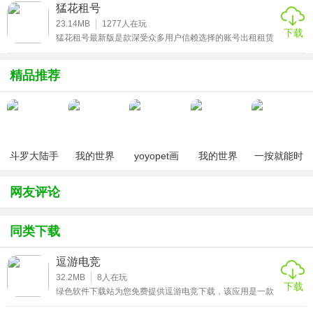
户更好的学习。如果你也正好需要一个可以随时进行佛号唱
猛花租号
诵，佛经念诵的平台的话，那就来佛弟子网app最新版官方
网站下载吧!
23.14MB
1277
人在玩
下载
猛花租号最新版是款深受众多用户信赖选择的账号出租租赁
服务平台，全面提供了多款游戏的账号租赁服务，也支持多
个影视软件的账号出租，热门游戏品类应有尽有，一键快速
上号登录十分快捷，还有超值的租号优惠活动可以享受，租
精品推荐
的越多送的越多，更有金牌售后全天为你保障所有订单的安
全，账号租赁服务绝对杠杠滴！
斗罗大陆手
我的世界
yoyopet画
我的世界
一按就能时
游破解版无
（七日杀
质助手
（0元送无
停的怀表汉
限钻石
mod）
（120帧超
限钻石）
化安卓版
网友评论
高清）
同类下载
逗游电竞
32.2MB
8
人在玩
下载
绿色软件下载站为您免费提供逗游电竞下载，该应用是一款
专注于电竞领域的综合服务平台，集游戏资讯、赛事直播、