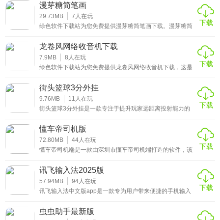
社区互动、工具辅助等功能于一体，致力于为广大电竞爱好
漫芽糖简笔画
者打造便捷、全面的电竞体验。用户可通过平台获取最新的
电竞动态、热门赛事实时战况，与志同道合的玩家交流心
29.73MB
7
人在玩
下载
得，还能借助内置工具提升游戏技巧，满足从新手到资深玩
绿色软件下载站为您免费提供漫芽糖简笔画下载。漫芽糖简
家的多样化需求，是电竞爱好者不可或缺的实用助手。
笔画是一款专注于零基础用户的绘画启蒙应用，它通过简洁
明了的线条教学和大量生动有趣的案例，让绘画变得触手可
龙卷风网络收音机下载
及。无论您是年幼的孩子初次尝试涂鸦，还是忙碌的成年人
寻找解压的创意出口，或是教育工作者需要课堂素材，这款
7.9MB
8
人在玩
下载
应用都能提供友好直观的体验。
绿色软件下载站为您免费提供龙卷风网络收音机下载，这是
一款功能强大的在线广播收听工具。它支持全球数千个电
台，用户可以随时随地畅享丰富的音乐、新闻和娱乐节目。
街头篮球3分外挂
龙卷风网络收音机界面简洁，操作便捷，无需复杂的设置即
可快速上手。其稳定的播放性能和高清音质，为用户带来优
9.76MB
11
人在玩
下载
质的听觉体验。
街头篮球3分外挂是一款专注于提升玩家远距离投射能力的
辅助工具。其核心功能包括实时投篮角度校准、命中率统计
分析、自定义按键映射及反检测机制。软件采用轻量化设
懂车帝司机版
计，运行时占用系统资源低于5%，并提供多语言支持。用户
可通过热键快速启用/禁用功能，避免影响正常游戏体验。
72.80MB
44
人在玩
下载
懂车帝司机端是一款由深圳市懂车帝司机端打造的软件，该
软件与上海司机端配合使用，通过手机端为司机师傅提供接
单，接单，收款，下单等等功能服务。同时，通过该软件司
讯飞输入法2025版
机师傅可以很方便的接单赚钱，实时查看订单状态，及时接
单，一键呼叫客服，并且还有单独抢单、领取订单功能，让
57.94MB
94
人在玩
下载
司机师傅不再为赚钱而发愁。在这里接单赚钱可以在线挑选
讯飞输入法中文版app是一款专为用户带来便捷的手机输入
订单，并且系统还会根据实时情况提供相应的订单，有效帮
法应用，同时也是一款语音输入法，易于在手机上操作，让
助司机师傅在线抢单。
你的打字更加的方便，让用户打字不在那么困难，甚至还能
虫虫助手最新版
帮助你学习输入法，非常的实用，感兴趣的朋友欢迎下载体