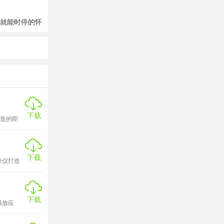
与复习路径
就能时停的怀
汉化安卓版
捷携带、功
下载
打造的即
。无论是
，是球迷
下载
录仪打造
，满足日
下载
播放应
资讯、影