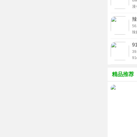
用
6
漫
的连续性和
置
会
辣
应用优势
非
56
1、显著提
辣
售
兴
通过智能推
9
有限的学习
39
9
你
2、强化知
9
精品推荐
错题深度剖
刻理解与长
3、塑造稳
高仿真的模
心理素质，
4、提供清