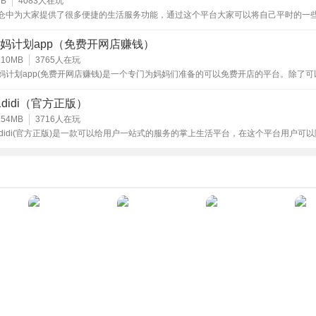
的软件，快来下载体验吧！
MB
4083
人在玩
仓中为大家提供了很多便捷的生活服务功能，通过这个平台大家可以将自己平时的一
便捷性。
用品发布在里面，这样可以免费获取到曝光，其他的用户看到了之后，如果觉得有用
进行购买，让大家可以很好的去运用好自己的闲置，不会造成浪费的情况。而且在里
妈计划app（免费开网店赚钱）
常的便宜，又可以实现正常的使用。
.10MB
3765
人在玩
升备考效率
妈计划app(免费开网店赚钱)是一个专门为妈妈们准备的可以免费开店的平台。除了可
卖各种商品以外，辣妈们还可以在这里自由的交流，把你的烦恼和育儿心得统统都说
趣的小伙伴来辣妈计划免费开店app官方正版下载!
送针对性练习和精准定位薄弱项，金考典帮助用户避免题海战术
1didi（官方正版）
时间集中于最需要提升的领域，显著优化复习投入产出比。
.54MB
3716
人在玩
1didi(官方正版)是一款可以给用户一站式的服务的掌上生活平台，在这个平台用户可
想要体验的出行服务，还有一键定位功能和更多优质生活便利服务，有需要的小伙伴
识理解与记忆
1didi安卓iOSapp正版下载体验!
析、反复强化练习以及考点关联解析，促进用户对易错点和重难
效记忆，有效降低考场上的重复失误率。
定应试能力
拟考试环境和严格的计时系统，反复训练用户的答题节奏、临场
有助于在真实考场上稳定甚至超常发挥。
晰备考导向