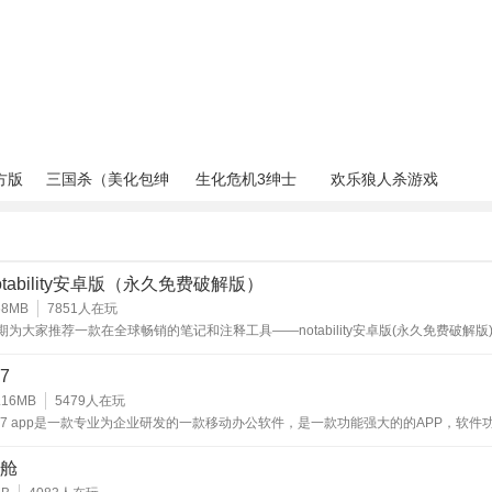
度仿真的模拟考试功能，用户可自定义试卷难度、题型分布和考
算法抽取题目，模拟真实考场环境与时间限制，有效锻炼考生的
理技巧。
题管理与强化训练
有练习中答错的题目，形成专属错题本。用户可对错题进行分类
方版
三国杀（美化包绅
生化危机3绅士
欢乐狼人杀游戏
士奶杀版）
mod
对性地生成错题强化练习卷。系统追踪错题反复出错情况，直至
点。
据分析与能力图谱
otability安卓版（永久免费破解版）
68MB
7851
人在玩
持续分析用户练习数据，生成直观的学情报告和能力图谱。清晰
期为大家推荐一款在全球畅销的笔记和注释工具——notability安卓版(永久免费破解版
点的掌握程度、进步曲线及预测得分，帮助用户科学评估自身水
以通过使用这个软件来记录各种生活琐事和职业流程。并且它的功能非常的丰富且其
注重用户的隐私保护，小伙伴们不用担心自己的私人信息被泄露的问题哟!喜欢的朋友
k7
与优先级。
哟!
.16MB
5479
人在玩
用与学习进度同步
K7 app是一款专业为企业研发的一款移动办公软件，是一款功能强大的的APP，软件
时通讯，企业通讯录，方便企业内部员工的沟通，提高办事效率，为企业节省人力成
率，还提供了工作台，企业公众号等许多的功能服务，企业也可以在此软件组织专属
库和资料的离线下载，满足用户在没有网络环境下的学习需求。
舱
构，方便员工快速查找，让沟通更便捷，是一款帮助企业用户更好的移动办公。是一
本、收藏夹等核心数据在登录状态下可实现多设备云端同步，保