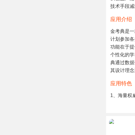
技术手段减
应用介绍
金考典是一
计划参加各
功能在于提
个性化的学
典通过数据
其设计理念
应用特色
1、海量权
金考典持续
源覆盖了数
需求的精准
2、智能组