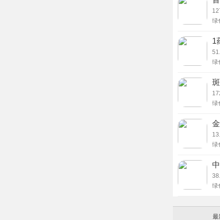
12
8、在个人
绿
便
应用测评
和
1
51
金考典在专
绿
极为庞大且
户
药
用户的需求
斑
管理结合详
17
绿
情数据分析
景
逻辑顺畅。
于
金
习
及时性在一
13
绿
工
路
中
38
绿
台
为
最