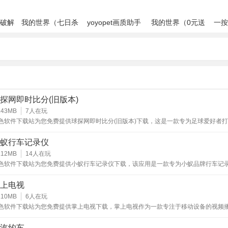
的能力评估图谱和学习建议，为用户描绘出清晰的能力现状画像
考迷茫，增强方向感和目标感。
破解
我的世界（七日杀
yoyopet画质助手
我的世界（0元送
一按
石
mod）
（120帧超高清）
无限钻石）
表
比学习投入
纸质资料和线下培训，金考典以更经济的成本提供即时更新、便
合备考服务，大幅降低用户获取优质备考资源的门槛。
探网即时比分(旧版本)
应用商店搜索金考典下载安装最新版应用。
.43MB
7
人在玩
色软件下载站为您免费提供球探网即时比分(旧版本)下载，这是一款专为足球爱好者
用后使用手机号或第三方账号注册并完成登录。
比分查询工具。它能够实时更新全球各大联赛的赛况，让用户随时随地掌握比赛动态
门赛事还是冷门联赛，都能在这里找到详细的比分信息，方便用户及时了解比赛结果
蚁行车记录仪
不可或缺的观赛助手。
或考试库中选择您要备考的具体考试类别和科目。
.12MB
14
人在玩
色软件下载站为您免费提供小蚁行车记录仪下载，该应用是一款专为小蚁品牌行车记
要选择章节练习、真题模考、错题重练等学习模式。
移动端管理工具，旨在帮助用户轻松实现对行车记录仪的远程操控、视频查看与管理
行车记录、安全监控及紧急情况取证等需求。
上电视
程中可随时收藏题目或查看详细解析与考点归纳。
.10MB
6
人在玩
动收录便于集中复习可手动添加笔记加深理解。
色软件下载站为您免费提供掌上电视下载，掌上电视作为一款专注于移动设备的视频
，集成了丰富的电视频道资源与多样化的内容服务，用户可通过它随时随地观看新闻
综艺、体育赛事等各类节目，满足不同场景下的娱乐与信息获取需求。
用智能组卷功能进行全真模拟考试检验复习效果。
汽约车