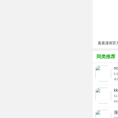
应用提供高
统依据智能
力和时间管
3、深度错
自动收录所
羞羞漫画官
v1.0.1
笔记，并针
同类推荐
克薄弱知识
4、学情数
n
6.
金考典后台
本
节、各知识
可
常
k
续复习重点
载
54
5、离线使
K
即
效
支持重要题
漫
架
记录、错题