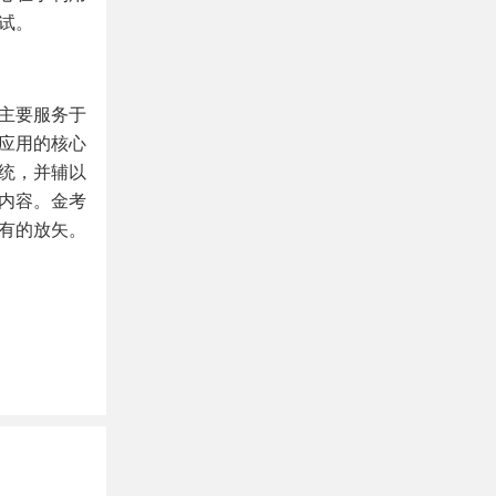
试。
主要服务于
应用的核心
统，并辅以
内容。金考
有的放矢。
题。题库资
到匹配自身