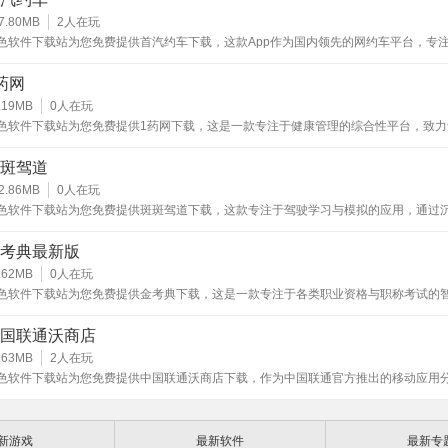
7.80MB
2
人在玩
中心查看学情分析报告调整后续学习计划重心。
色软件下载站为您免费提供首汽约车下载，这款App作为国内领先的网约车平台，专
捷、安全的出行服务。它整合智能调度技术，确保用户在城市间高效移动，支持多种
经济透明计价。首汽约车注重隐私保护，所有数据加密处理，司机团队经过严格筛选
药网
.19MB
0
人在玩
业考试备考应用领域展现出了强大的实用价值。其最突出的优点
色软件下载站为您免费提供1药网下载，这是一款专注于健康管理的综合性平台，致力
更新相对及时的题库资源库，覆盖面之广能满足绝大多数主流职
提供便捷的药品购买和专业的医疗服务。通过该应用，用户可以轻松访问各类处方药
，同时整合了在线药师咨询、健康资讯和个性化健康记录功能，满足日常用药需求。
。智能组卷和模拟考试功能高度仿真，对锻炼实战能力至关重要
斑驾道
细的题目解析，有效帮助用户查漏补缺，是提升知识掌握度的核
2.86MB
0
人在玩
色软件下载站为您免费提供斑斑驾道下载，这款专注于驾驶学习与模拟的应用，通过
可视化程度高，为用户提供清晰的复习指引。界面设计总体简洁
还原真实驾考环境，帮助用户高效掌握驾驶技能。作为一款集理论学习、实操模拟、
当然，部分小众或地方性考试的题库深度可能仍有提升空间，且
一体的驾考辅助工具，它涵盖了科目一至科目四的全流程内容，用户可随时随地进行
考典最新版
、模拟考试，并通过详细的错题解析加深对知识点的理解。
定程度上依赖于官方合作资源。
.62MB
0
人在玩
色软件下载站为您免费提供金考典下载，这是一款专注于各类职业资格与职称考试的
具。金考典汇聚了海量权威题库资源，为考生提供精准、高效的复习体验。它通过科
径规划和智能算法，帮助用户识别薄弱环节，提升备考针对性。
国联通沃商店
.63MB
2
人在玩
色软件下载站为您免费提供中国联通沃商店下载，作为中国联通官方推出的移动应用
，沃商店汇聚了海量正版应用资源，涵盖游戏、工具、社交、影音、教育等多个领域
用户打造安全、便捷、丰富的应用获取渠道。
新游戏
最新软件
最新专