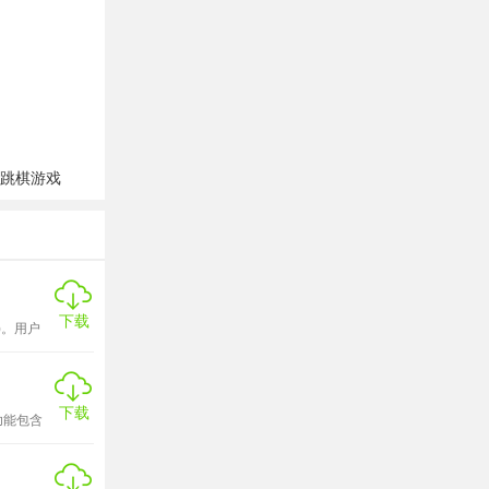
查范围。系
应试实战能
标记、添加
跳棋游戏
用户真正攻
展示各章
下载
)。用户
平，明确后
强大，非
欢迎来下
下载
功能包含
本和时间
于的组织
同时，学习
款非常实
障学习过程