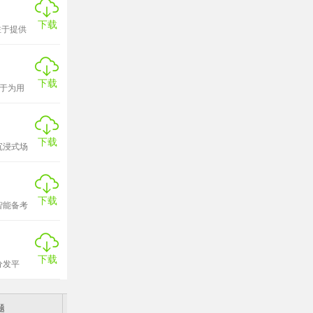
下载
注于提供
车型选择
培训。
在于构建了
下载
于为用
业资格考试
和非处方
。深度错题
心利器。学
下载
沉浸式场
明了，操作
错题巩固
题库更新的
章节练
下载
智能备考
学的学习
下载
分发平
，致力于
题