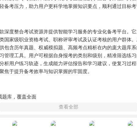
轻备考压力，助力用户更科学地掌握知识要点，顺利通过目标考
款深度整合考试资源并提供智能学习服务的专业化备考平台。它
类国家级职业资格考试、职称评审考试及认证考核的用户群体。
供包含历年真题、权威模拟题、高频考点精析在内的庞大题库系
习管理工具。用户可根据自身报考的类别和级别，精准筛选练习
分析用户练习轨迹，生成能力评估报告和学习建议，使复习过程
聚焦于提升备考效率与知识掌握的牢固度。
威题库，覆盖全面
查看全部
更新并整合来自官方渠道和权威出版物的考试真题与高质量模拟
十个热门考试大类，包含数百个具体科目与级别，确保考生能找
练习内容。资源更新紧跟考试大纲变化趋势。
卷与模拟考试系统