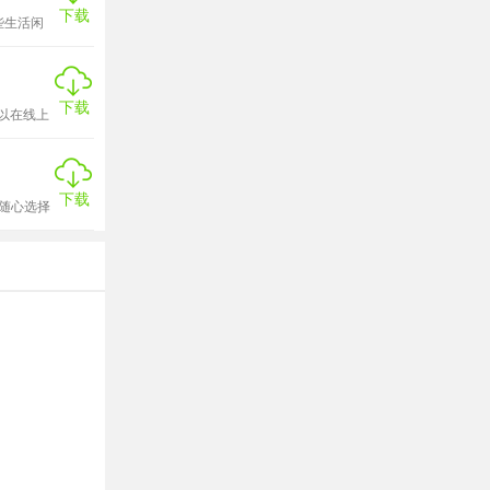
下载
些生活闲
的东西就
面购买也
下载
以在线上
出来。感
的低效，将
下载
以随心选择
欢迎来
点知识的深
应变能力和