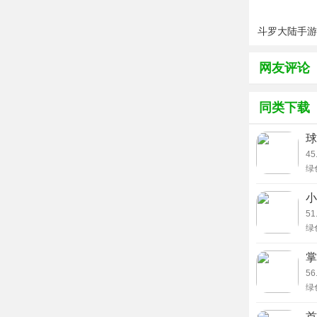
基于大数据
图，减少备
斗罗大陆手游
版无限钻
5、高性价
网友评论
相较于传统
能丰富的综
同类下载
使用介绍
球
1、官网或
45
绿
2、打开应
时
热
小
们
3、在首页
51
绿
4、根据需
的
常
掌
5、练习过
56
6、错题自
绿
用
视
7、定期利
首