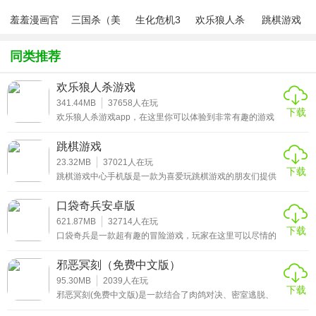
拟摇杆控制坦克移动，点击屏幕即可完成攻击与变形操作，
羞羞漫画官
三国杀（美
生化危机3
欢乐狼人杀
跳棋游戏
新手只需几分钟就能掌握核心玩法。战场场景丰富多样，从
方版v1.0.1
化包绅士奶
绅士mod
游戏
开阔的沙漠战场到复杂的城市废墟，再到充满科技感的太空
杀版）
同类推荐
基地，不同场景不仅有着独特的视觉风格，还会有地形障碍
与道具刷新点，玩家可利用地形隐藏自身、伏击敌人，拾取
欢乐狼人杀游戏
道具增强坦克战斗力。除了常规的多人对战模式，游戏还设
341.44MB
37658
人在玩
有单人闯关模式，玩家可在闯关过程中熟悉坦克性能、积累
下载
欢乐狼人杀游戏app，在这里你可以体验到非常有趣的游戏
玩法，多种玩法，还有更多，每天的新游戏内容都可以为你
资源，解锁新坦克与升级道具。在对战过程中，玩家通过击
提供不一样的体验，你每天都可以放心的进行体验，简单好
跳棋游戏
败敌人、完成任务获取金币与材料，用金币解锁新坦克，用
玩，还有最多你想要的内容，找到自己喜欢玩的游戏之后，
就可以更加的放心，超多精彩的内容，还有超多好玩的游戏
23.32MB
37021
人在玩
材料升级坦克的攻击、防御与变形能力，逐步提升自身的对
下载
内容，更有大量的玩家在线，你可以与自己的好友一起对
跳棋游戏中心手机版是一款为喜爱玩跳棋游戏的朋友们提供
战实力，应对越来越强大的对手。​
战，还有超多精彩的竞技内容，在这里更有丰富的剧情故
下载的手机棋牌游戏平台，大家可以在这里查看到各种游戏
事，让你玩游戏更加的简单，还有更多有趣的游戏方式，在
攻略，还有免费的赛事可以参与，不定期举办各种比赛，和
口袋奇兵安卓版
这里你还可以自己搜索喜欢的游戏内容进行查询，超多精彩
全国的高手大神一起对决，来一场激烈的博弈，快来下载
的游戏方式，还有多种的游戏方式，在这里让你玩
吧！
621.87MB
32714
人在玩
游戏特色​
下载
口袋奇兵是一款超有趣的冒险游戏，玩家在这里可以尽情的
感受到游戏中的精彩，大量的游戏关卡，等你来挑战，还可
1、坦克变形核心玩法：每个坦克可切换 2 - 3 种形态，不同
以多人同时进行对战，多人同屏竞技对战，玩法丰富多样，
邪恶冥刻（免费中文版）
喜欢的小伙伴快来下载口袋奇兵吧。对这款游戏感兴趣的各
形态具备不同能力，让对战策略更丰富，打破传统坦克对战
位玩家可以来我们下载试玩一下哟。
95.30MB
2039
人在玩
单一模式。​
下载
邪恶冥刻(免费中文版)是一款结合了肉鸽对决、密室逃脱、
心理恐惧等元素的卡牌手游，奇特的玩法设定带给朋友们一