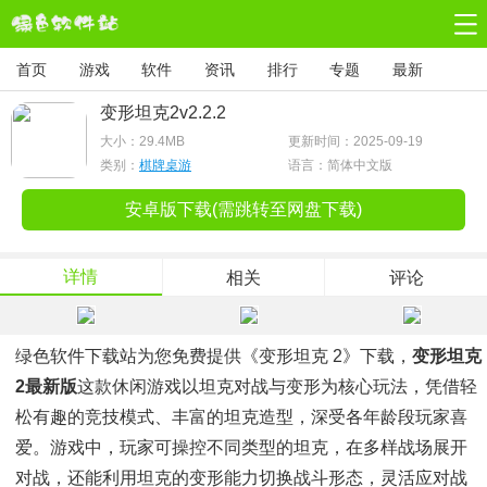
首页
游戏
软件
资讯
排行
专题
最新
变形坦克2v2.2.2
大小：
29.4MB
更新时间：2025-09-19
类别：
棋牌桌游
语言：简体中文版
安卓版下载(需跳转至网盘下载)
详情
相关
评论
绿色软件下载站为您免费提供《变形坦克 2》下载，
变形坦克
2最新版
这款休闲游戏以坦克对战与变形为核心玩法，凭借轻
松有趣的竞技模式、丰富的坦克造型，深受各年龄段玩家喜
爱。游戏中，玩家可操控不同类型的坦克，在多样战场展开
对战，还能利用坦克的变形能力切换战斗形态，灵活应对战