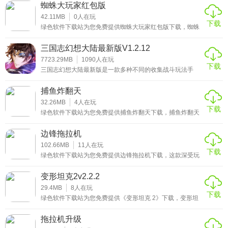
汁原味的玩法和复古风格成为休闲娱乐的热门选择。想要重
金币、任务获取，无强制付费项目，平民玩家也能体验全部
蜘蛛大玩家红包版
温童年电脑端的欢乐时光，玩家可以轻松获取蜘蛛纸牌怀旧
内容。​
版下载免费版，无需付费就能畅享纯粹的游戏乐趣。而蜘蛛
42.11MB
0
人在玩
下载
纸牌怀旧版手机安卓版则完美适配各类移动设备，无论是通
绿色软件下载站为您免费提供蜘蛛大玩家红包版下载，蜘蛛
勤途中还是居家休闲，都能随时开启一局沉浸式的牌局挑
纸牌苹果版这款将经典纸牌玩法与红包奖励深度融合的休闲
4、碎片化时间适配：单局对战时长短，适合通勤、午休等碎
战。游戏以策略排列纸牌为核心，玩家需要将同花色卡牌按
益智游戏，成为众多玩家碎片化时间的优质选择。想要体验
三国志幻想大陆最新版V1.2.12
片化时间游玩，不占用大量生活时间。​
从K到A的顺序整理消除，过程中既能锻炼逻辑思维能力，又
原汁原味的蜘蛛纸牌乐趣并赚取实际收益，玩家可随时获取
能在熟悉的界面与音效中放松身心，无论是资深
蜘蛛大玩家红包版下载最新版本，轻松开启闯关之旅。而蜘
7723.29MB
1090
人在玩
下载
蛛大玩家红包版最新版在保留核心玩法的基础上，优化了关
5、版本更新频率稳定：变形坦克 2 最新版本每月更新 1 - 2
三国志幻想大陆最新版是一款多种不同的收集战斗玩法手
卡设计与奖励机制，让不同水平的玩家都能找到适配的挑
游，纯正的军团战斗，多种不同的三国武将场景，超级多的
次，新增坦克、战场与趣味活动，保持游戏长期吸引力。​
战。游戏以策略排列纸牌为核心，搭配清新的画面与便捷的
人物角色训练养成，让你可以体验到更多志同道合的战斗玩
捕鱼炸翻天
操作，既能锻炼逻辑思维能力，又能通过通关、任务等方式
法，更多精彩独特
获得真实红包奖励，无论是居家休闲还是外出等候
32.26MB
4
人在玩
游戏功能​
下载
绿色软件下载站为您免费提供捕鱼炸翻天下载，捕鱼炸翻天
最新版这款休闲游戏以“趣味捕鱼+轻松竞技”为核心，让玩家
1、坦克管理功能：可查看已解锁坦克的属性参数，进行升
在海洋主题场景中享受休闲时光。游戏适配捕鱼炸翻天手机
边锋拖拉机
级、进阶操作，自由选择出战坦克，搭配适合的战斗策略。​
安卓版，无论是入门级安卓机型还是高端设备，都能稳定运
行，不会出现画面卡顿或操作延迟；同时支持捕鱼炸翻天最
102.66MB
11
人在玩
下载
新版本更新，每次更新都会新增特色鱼类与场景，比如最新
绿色软件下载站为您免费提供边锋拖拉机下载，这款深受玩
2、对战匹配功能：支持单人匹配、好友组队匹配，可选择不
版本加入了“发光灯笼鱼”“深海珊瑚区”，丰富玩家的捕鱼选
家喜爱的棋牌游戏，完美融合了经典的拖拉机玩法与现代科
同对战模式，快速匹配实力相近的对手开启对战。​
择。玩家无需复杂操作，只需点击屏幕调整炮台方向、控制
技，让您随时随地都能体验到竞技的乐趣。游戏在传承传统
变形坦克2v2.2.2
发射时机，就能捕获各类海洋生物，过程中还能使用炸弹、
规则的基础上，结合了当下流行的线上棋牌元素，为玩家打
冰冻等道具提升捕获率。绿色软件下载
造了一个公平、绿色的游戏环境。无论您是想寻找边锋拖拉
29.4MB
8
人在玩
3、资源获取功能：通过完成日常任务、周常任务、对战胜利
下载
机最新版来感受全新的游戏体验，还是需要边锋拖拉机手机
绿色软件下载站为您免费提供《变形坦克 2》下载，变形坦
与签到，获取金币、坦克碎片、升级材料等游戏资源。​
安卓版以便在移动设备上畅玩，都能在这里找到满意的选
克 2最新版这款休闲游戏以坦克对战与变形为核心玩法，凭
择。通过精心设计的界面和流畅的操作，玩家可以快速上
借轻松有趣的竞技模式、丰富的坦克造型，深受各年龄段玩
拖拉机升级
手，与来自全国各地的对手展开激烈对决，享受棋牌游戏带
4、战场交互功能：在对战中可拾取战场道具，使用道具增强
家喜爱。游戏中，玩家可操控不同类型的坦克，在多样战场