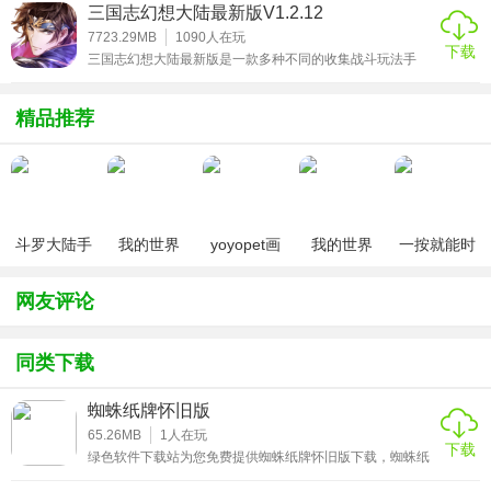
2、丰富坦克种类体系：涵盖近 40 种坦克，从经典军用坦克
种非常独特的玩法感触，其中全新的卡牌对战玩法，能让小
三国志幻想大陆最新版V1.2.12
伙伴们解锁出一系列前所未有的战斗体验，游玩过程即精彩
到科幻机甲坦克，每种坦克都有独特外观与专属技能。​
万分，有挑战性十足!
7723.29MB
1090
人在玩
下载
三国志幻想大陆最新版是一款多种不同的收集战斗玩法手
3、多样战场场景设计：拥有沙漠、城市、太空等 10 余种战
游，纯正的军团战斗，多种不同的三国武将场景，超级多的
人物角色训练养成，让你可以体验到更多志同道合的战斗玩
场，各战场地形不同，还会刷新随机道具，增加对战变数。​
法，更多精彩独特
精品推荐
4、轻竞技对战模式：支持 1v1、2v2、4v4 等多人对战，单
局时长控制在 5 - 8 分钟，兼顾竞技性与休闲性。​
5、卡通 Q 萌视觉风格：坦克造型圆润可爱，攻击特效绚丽不
刺眼，战场色彩鲜明，营造轻松愉快的对战氛围。​
斗罗大陆手
我的世界
yoyopet画
我的世界
一按就能时
游破解版无
（七日杀
质助手
（0元送无
停的怀表汉
游戏优势​
限钻石
mod）
（120帧超
限钻石）
化安卓版
网友评论
高清）
1、上手门槛极低：核心操作仅需虚拟摇杆与按键，新手引导
清晰，一分钟即可独立开启对战，无需长时间练习。​
同类下载
2、安卓机型全适配：变形坦克 2 手机安卓版对硬件要求低，
蜘蛛纸牌怀旧版
千元机也能满帧运行，无闪退、掉帧等问题，适配性强。​
65.26MB
1
人在玩
下载
绿色软件下载站为您免费提供蜘蛛纸牌怀旧版下载，蜘蛛纸
3、零氪金畅玩无压力：所有核心坦克与玩法均可通过游戏内
牌怀旧版这款承载着无数人青春回忆的经典纸牌游戏，以原