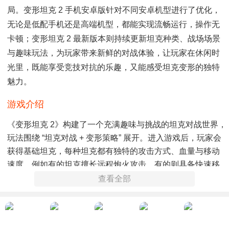
局。变形坦克 2 手机安卓版针对不同安卓机型进行了优化，
无论是低配手机还是高端机型，都能实现流畅运行，操作无
卡顿；变形坦克 2 最新版本则持续更新坦克种类、战场场景
与趣味玩法，为玩家带来新鲜的对战体验，让玩家在休闲时
光里，既能享受竞技对抗的乐趣，又能感受坦克变形的独特
魅力。​
游戏介绍​
《变形坦克 2》构建了一个充满趣味与挑战的坦克对战世界，
玩法围绕 “坦克对战 + 变形策略” 展开。进入游戏后，玩家会
获得基础坦克，每种坦克都有独特的攻击方式、血量与移动
速度，例如有的坦克擅长远程炮火攻击，有的则具备快速移
动与近距离突袭的能力。更具特色的是，所有坦克都拥有变
查看全部
形功能，变形后可切换战斗形态，比如从陆地作战坦克变形
成具备飞行能力的战机，或变形成防御能力更强的堡垒，应
对不同的战场环境与敌人阵容。游戏操作十分简便，通过虚