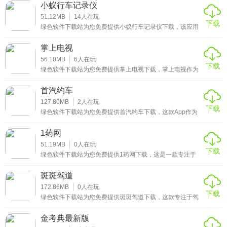
能够实时更新全球各大联赛的赛况，让用户随时随地掌握比
对称导致的决策偏差，建立公平交易环境。
小蚁行车记录仪
赛动态。无论是热门赛事还是冷门联赛，都能在这里找到详
细的比分信息，方便用户及时了解比赛结果，是球迷们不可
51.12MB
14
人在玩
2、线下服务深度数字化
下载
或缺的观赛助手。
绿色软件下载站为您免费提供小蚁行车记录仪下载，该应用
是一款专为小蚁品牌行车记录仪打造的移动端管理工具，旨
线上预约看房、合同签署与线下带看、权证办理无缝衔接。
在帮助用户轻松实现对行车记录仪的远程操控、视频查看与
掌上电视
管理，满足日常行车记录、安全监控及紧急情况取证等需
系统自动推送服务节点提醒，买卖双方可实时查看交易进
求。
56.10MB
6
人在玩
下载
度，实现线上线下服务资源的高效协同。
绿色软件下载站为您免费提供掌上电视下载，掌上电视作为
一款专注于移动设备的视频播放应用，集成了丰富的电视频
道资源与多样化的内容服务，用户可通过它随时随地观看新
3、个性化需求精准匹配
首汽约车
闻资讯、影视综艺、体育赛事等各类节目，满足不同场景下
的娱乐与信息获取需求。
127.80MB
2
人在玩
基于AI学习算法构建用户画像，结合购房目的、通勤需求、
下载
绿色软件下载站为您免费提供首汽约车下载，这款App作为
家庭结构等要素生成定制化找房方案。推送房源与用户需求
国内领先的网约车平台，专注于提供便捷、安全的出行服
务。它整合智能调度技术，确保用户在城市间高效移动，支
1药网
的契合度显著高于行业平均水平。
持多种车型选择和经济透明计价。首汽约车注重隐私保护，
所有数据加密处理，司机团队经过严格筛选培训。
51.19MB
0
人在玩
下载
4、交易成本控制优化
绿色软件下载站为您免费提供1药网下载，这是一款专注于
健康管理的综合性平台，致力于为用户提供便捷的药品购买
和专业的医疗服务。通过该应用，用户可以轻松访问各类处
提供免费估价服务帮助业主合理定价，智能比价系统辅助买
斑斑驾道
方药和非处方药，同时整合了在线药师咨询、健康资讯和个
家识别高性价比房源。交易费用明细线上可查，避免隐性收
性化健康记录功能，满足日常用药需求。
172.86MB
0
人在玩
下载
绿色软件下载站为您免费提供斑斑驾道下载，这款专注于驾
费，有效降低综合交易成本。
驶学习与模拟的应用，通过沉浸式场景还原真实驾考环境，
帮助用户高效掌握驾驶技能。作为一款集理论学习、实操模
5、社区生态深度连接
金考典最新版
拟、错题巩固于一体的驾考辅助工具，它涵盖了科目一至科