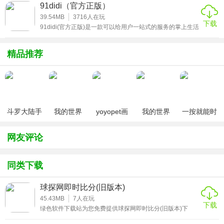
割的闭环保障。推出十大安心服务承诺，如房屋筛查、资金
妈们还可以在这里自由的交流，把你的烦恼和育儿心得统统
91didi（官方正版）
都说出来。感兴趣的小伙伴来辣妈计划免费开店app官方正
损失先行赔付等，系统性降低房产交易风险。
版下载!
39.54MB
3716
人在玩
下载
91didi(官方正版)是一款可以给用户一站式的服务的掌上生活
4、经纪人即时响应网络
平台，在这个平台用户可以随心选择你想要体验的出行服
务，还有一键定位功能和更多优质生活便利服务，有需要的
连接超10万名经职业认证的经纪人，用户可通过IM系统秒级
小伙伴欢迎来91didi安卓iOSapp正版下载体验!
精品推荐
联系房源维护人。系统自动记录服务轨迹，结合用户评价机
制保障服务质量，实现专业咨询的即时触达。
5、数据可视化决策工具
斗罗大陆手
我的世界
yoyopet画
我的世界
一按就能时
提供小区历史成交价走势图、区域房源热度地图、税费计算
游破解版无
（七日杀
质助手
（0元送无
停的怀表汉
器等工具。通过多维数据模型辅助用户分析市场行情，科学
限钻石
mod）
（120帧超
限钻石）
化安卓版
网友评论
制定购房决策，提升价格谈判与时机判断能力。
高清）
应用优势
同类下载
1、信息透明度行业标杆
球探网即时比分(旧版本)
45.43MB
7
人在玩
首创房源历史成交价、带看次数、挂牌周期等关键数据全公
下载
绿色软件下载站为您免费提供球探网即时比分(旧版本)下
开。用户可清晰掌握房源市场热度与价格波动，避免信息不
载，这是一款专为足球爱好者打造的即时比分查询工具。它