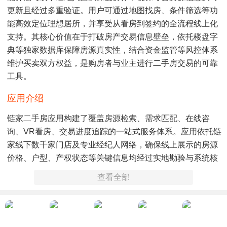
更新且经过多重验证。用户可通过地图找房、条件筛选等功
能高效定位理想居所，并享受从看房到签约的全流程线上化
支持。其核心价值在于打破房产交易信息壁垒，依托楼盘字
典等独家数据库保障房源真实性，结合资金监管等风控体系
维护买卖双方权益，是购房者与业主进行二手房交易的可靠
工具。
应用介绍
链家二手房应用构建了覆盖房源检索、需求匹配、在线咨
询、VR看房、交易进度追踪的一站式服务体系。应用依托链
家线下数千家门店及专业经纪人网络，确保线上展示的房源
价格、户型、产权状态等关键信息均经过实地勘验与系统核
验，显著降低虚假房源风险。用户可基于位置、价格、面
查看全部
积、学区等数十项维度精准筛选房源，并通过高清实拍图、
三维户型图及沉浸式VR看房功能远程了解房屋细节。签约环
节支持线上预约、电子合同签署及交易资金银行存管，同时
提供产权查验、贷款评估等专业工具，实现交易流程可视化