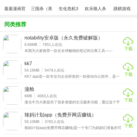
与风险可控化。
羞羞漫画官
三国杀（美
生化危机3
欢乐狼人杀
跳棋游戏
方版v1.0.1
化包绅士奶
绅士mod
游戏
应用特色
杀版）
同类推荐
1、全维真实房源数据库
notability安卓版（永久免费破解版）
基于链家独家楼盘字典系统，对全国数千万套房源建立动态
6.68MB
7851
人在玩
下载
档案库。每套房源需通过证件审核、实地拍摄、系统去重等
本期为大家推荐一款在全球畅销的笔记和注释工具——
notability安卓版(永久免费破解版)。用户可以通过使用这个
七重验证才可上线，确保信息真实可靠，从源头杜绝虚假房
软件来记录各种生活琐事和职业流程。并且它的功能非常的
kk7
丰富且其强大，非常注重用户的隐私保护，小伙伴们不用担
源。
心自己的私人信息被泄露的问题哟!喜欢的朋友欢迎来下载哟!
54.16MB
5479
人在玩
下载
KK7 app是一款专业为企业研发的一款移动办公软件，是一
2、沉浸式智能看房体验
款功能强大的的APP，软件功能包含即时通讯，企业通讯
录，方便企业内部员工的沟通，提高办事效率，为企业节省
漫舱
整合VR全景看房、视频讲房及直播看房功能。用户可720°无
人力成本和时间效率，还提供了工作台，企业公众号等许多
的功能服务，企业也可以在此软件组织专属于的组织架构，
6MB
4083
人在玩
死角查看房屋细节，搭配经纪人专业解说，实现远程高效看
下载
方便员工快速查找，让沟通更便捷，是一款帮助企业用户更
漫仓中为大家提供了很多便捷的生活服务功能，通过这个平
房。AI智能匹配系统根据用户行为推荐契合房源。
好的移动办公。是一款非常实用的软件，快来下载体验吧！
台大家可以将自己平时的一些生活闲置用品发布在里面，这
样可以免费获取到曝光，其他的用户看到了之后，如果觉得
辣妈计划app（免费开网店赚钱）
有用的东西就会进行购买，让大家可以很好的去运用好自己
3、全流程交易风控体系
的闲置，不会造成浪费的情况。而且在里面购买也非常的便
56.10MB
3765
人在玩
下载
宜，又可以实现正常的使用。
辣妈计划app(免费开网店赚钱)是一个专门为妈妈们准备的可
构建签约前产权核查、交易中资金银行存管、过户后物业交
以免费开店的平台。除了可以在线上售卖各种商品以外，辣