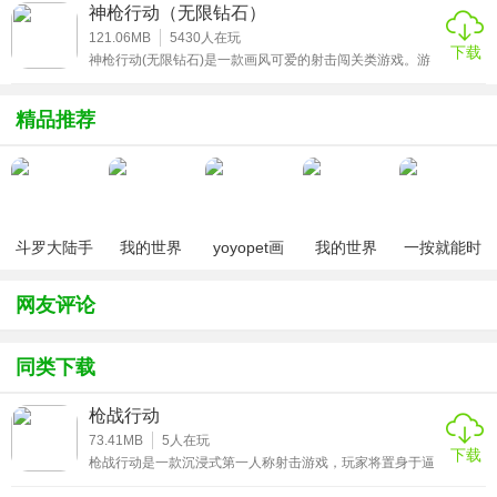
《龙珠》中的各类主角原型打造而成的，无论是外观还是技
神枪行动（无限钻石）
能招数都是原汁原味的，采用了像素的画面风格，给人一种
穿越时空，重回儿时的感受。
121.06MB
5430
人在玩
下载
神枪行动(无限钻石)是一款画风可爱的射击闯关类游戏。游
戏的玩法超级解压与休闲，的体验，海量武器让你可以玩出
不一样的花样。喜欢这种清奇画风的小伙伴快来神枪行动无
限钻石破解版升级你手中的武器挑战更多精彩瞬间吧。
精品推荐
斗罗大陆手
我的世界
yoyopet画
我的世界
一按就能时
游破解版无
（七日杀
质助手
（0元送无
停的怀表汉
限钻石
mod）
（120帧超
限钻石）
化安卓版
网友评论
高清）
同类下载
枪战行动
73.41MB
5
人在玩
下载
枪战行动是一款沉浸式第一人称射击游戏，玩家将置身于逼
真的战场环境中，体验紧张刺激的枪战对决。游戏设定在多