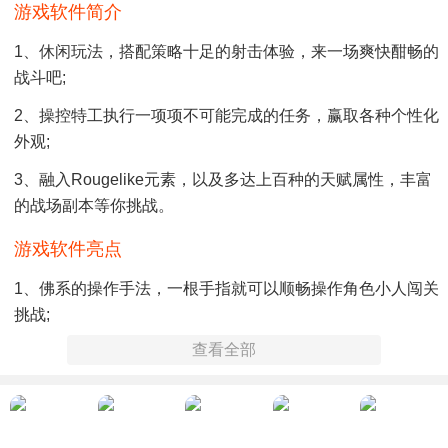
游戏软件简介
1、休闲玩法，搭配策略十足的射击体验，来一场爽快酣畅的
战斗吧;
2、操控特工执行一项项不可能完成的任务，赢取各种个性化
外观;
3、融入Rougelike元素，以及多达上百种的天赋属性，丰富
的战场副本等你挑战。
游戏软件亮点
1、佛系的操作手法，一根手指就可以顺畅操作角色小人闯关
挑战;
查看全部
2、放置挂机也可以领取奖励丰厚的离线收益，何乐不为呢;
3、丰富的场景地图，各种敌人和BOSS等你来击杀。
游戏软件总结