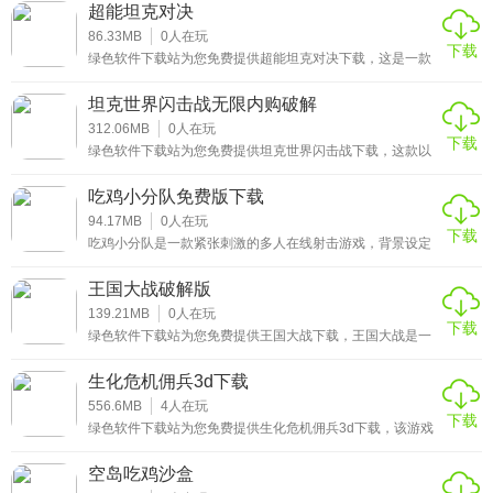
元化的现代冲突场景，玩家需完成各种任务，如解救人质、
超能坦克对决
摧毁敌方据点或参与团队竞技，每个任务都充满策略性和快
节奏动作。
86.33MB
0
人在玩
下载
绿色软件下载站为您免费提供超能坦克对决下载，这是一款
融合科幻元素与经典坦克对战玩法的多人在线竞技游戏。玩
家将驾驶各具特色的超能坦克，在未来战场展开激烈对抗，
坦克世界闪击战无限内购破解
体验策略搭配与操作技巧的双重挑战。游戏凭借丰富的坦克
类型、多样化的战斗地图以及创新的技能系统，吸引了众多
312.06MB
0
人在玩
下载
竞技游戏爱好者的关注，成为当下备受期待的坦克对战新
绿色软件下载站为您免费提供坦克世界闪击战下载，这款以
作，为玩家带来紧张刺激的团队协作与实时对战乐趣。
二战坦克为主题的多人在线战术射击手游，凭借真实的坦克
还原、快节奏的7v7对战以及丰富的策略玩法，吸引了全球
吃鸡小分队免费版下载
众多军事游戏爱好者。游戏中玩家将操控来自不同国家的经
典坦克，在多样的战场地图上展开激烈对抗，通过团队协
94.17MB
0
人在玩
下载
作、战术布局和精准操作来摧毁敌方基地或歼灭对手。
吃鸡小分队是一款紧张刺激的多人在线射击游戏，背景设定
在一个广阔的虚拟岛屿上，玩家需要与队友合作，在动态变
化的环境中求生并争夺胜利。游戏的核心玩法融合了战术策
王国大战破解版
略和快节奏战斗，玩家可选择多种武器和装备。
139.21MB
0
人在玩
下载
绿色软件下载站为您免费提供王国大战下载，王国大战是一
款融合策略与角色扮演元素的战争题材游戏，玩家将在虚拟
的奇幻大陆上建立自己的王国，招募英勇的士兵，培养强大
生化危机佣兵3d下载
的英雄，并与其他玩家展开激烈的领土争夺。游戏中不仅需
要合理规划资源建设，还需制定精妙的战斗策略，才能在这
556.6MB
4
人在玩
下载
片充满挑战的土地上立足。
绿色软件下载站为您免费提供生化危机佣兵3d下载，该游戏
是一款以生存恐怖为核心的第三人称射击游戏，玩家将在危
机四伏的场景中与各种恐怖生物展开激烈对抗，通过不断提
空岛吃鸡沙盒
升战斗技巧和策略规划来完成高难度任务。