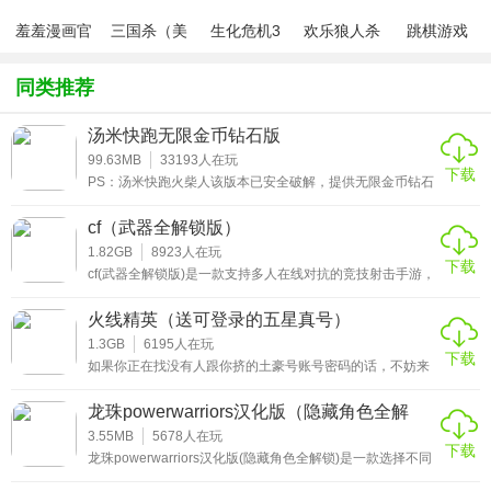
神枪行动破解版9999999钻石是一款可以给你紧张刺激的战
羞羞漫画官
三国杀（美
生化危机3
欢乐狼人杀
跳棋游戏
方版v1.0.1
化包绅士奶
绅士mod
游戏
斗体验的手游。新手小伙伴进入游戏可以领取海量福利礼
杀版）
包，让你最大程度的提升角色战力，打造一个你的专属角色!
同类推荐
汤米快跑无限金币钻石版
99.63MB
33193
人在玩
下载
PS：汤米快跑火柴人该版本已安全破解，提供无限金币钻石
版999999钻999999金币版！ 汤米快跑无限金币钻石版是一
款经过破解后的火柴人题材的城市跑酷玩法游戏，玩家在游
cf（武器全解锁版）
戏中一起进行竞技对局，游戏制作精良，玩法丰富，在这个
繁华的城市里，来一场疯狂的亡命酷跑，非常的不错，任务
1.82GB
8923
人在玩
下载
丰富多样，乐趣无穷，努力赚取金钱来收集各种强大的武器
cf(武器全解锁版)是一款支持多人在线对抗的竞技射击手游，
和炫酷的载具，多种全新关卡自由选择挑战，感兴趣的快来
沿袭了端游的玩法和模式，无论你是佛系玩家还是平民小伙
下载吧。
伴都可以不花钱免费拥有超多王者武器哟!如果你对这个版本
火线精英（送可登录的五星真号）
很满意的话，那就不要错过cf破解版满级v随便买武器全解锁
版下载链接哟!
1.3GB
6195
人在玩
下载
如果你正在找没有人跟你挤的土豪号账号密码的话，不妨来
火线精英(送可登录的五星真号)吧。下载登录就可以免费领
取五星帝王号，安全防封你还等什么，来火线精英手机版送
龙珠powerwarriors汉化版（隐藏角色全解
没人挤土豪号下载体验一把紧张刺激的FPS竞技射击吧!
锁）
3.55MB
5678
人在玩
下载
龙珠powerwarriors汉化版(隐藏角色全解锁)是一款选择不同
的英雄进行格斗竞技的动作类游戏，它的人物角色依照漫画